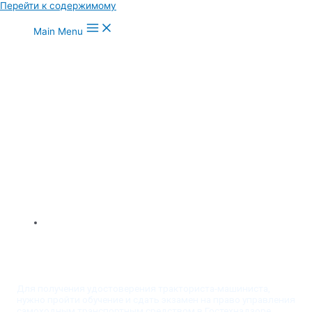
Перейти к содержимому
Main Menu
ДИСТАНЦИОННОЕ И ОЧНОЕ ОБУЧЕНИЕ
Курс Тракторист
Для получения удостоверения тракториста-машиниста,
нужно пройти обучение и сдать экзамен на право управления
самоходным транспортным средством в Гостехнадзоре.