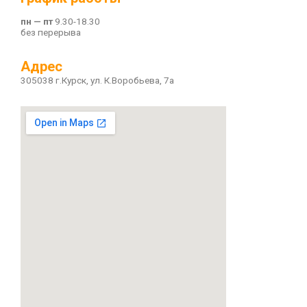
пн — пт
9.30-18.30
без перерыва
Адрес
305038 г.Курск, ул. К.Воробьева, 7а