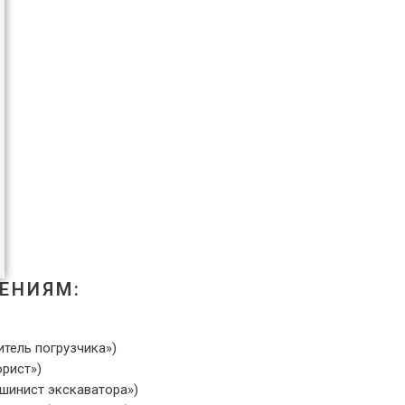
ЕНИЯМ:
итель погрузчика»)
орист»)
ашинист экскаватора»)