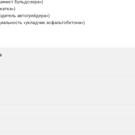
шинист бульдозера»)
катка»)
одитель автогрейдера»)
циальность «укладчик асфальтобетона»)
а