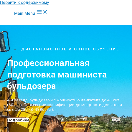
Перейти к содержимому
Main Menu
ДИСТАНЦИОННОЕ И ОЧНОЕ ОБУЧЕНИЕ
Профессиональная
подготовка машиниста
бульдозера
4-й разряд, бульдозеры с мощностью двигателя до 43 кВт
(60 л.с.). Повышение квалификации до мощности двигателя
свыше 280 кВт (380 л.с.).
Подробнее